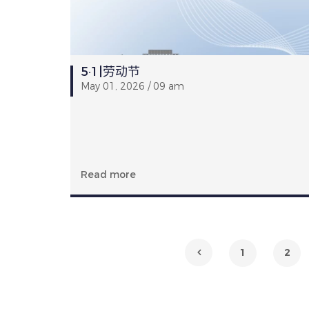
5·1|劳动节
May 01, 2026 / 09 am
Read more
1
2