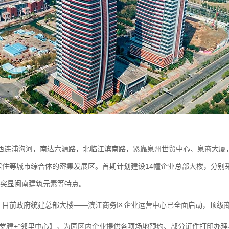
连浦沟河，南达六源路，北临江滨南路，紧靠泉州世贸中心、泉商大厦，用
住等城市综合体的密集发展区。首期计划建设14幢企业总部大楼，分别
、突显闽南建筑元素等特点。
米。目前政府统建总部大楼——滨江商务区企业运营中心已全面启动，顶级
党建+”邻里中心
】
，为园区内企业提供各项场地预约、部分证件打印办理